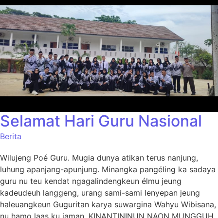
Selamat Hari Guru Nasional
Berita
Wilujeng Poé Guru. Mugia dunya atikan terus nanjung,
luhung apanjang-apunjung. Minangka pangéling ka sadaya
guru nu teu kendat ngagalindengkeun élmu jeung
kadeudeuh langgeng, urang sami-sami lenyepan jeung
haleuangkeun Guguritan karya suwargina Wahyu Wibisana,
nu hamo laas ku jaman. KINANTININUN NAON MUNGGUH