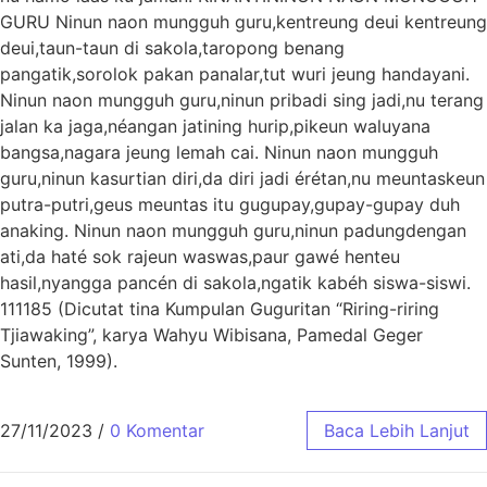
GURU Ninun naon mungguh guru,kentreung deui kentreung
deui,taun-taun di sakola,taropong benang
pangatik,sorolok pakan panalar,tut wuri jeung handayani.
Ninun naon mungguh guru,ninun pribadi sing jadi,nu terang
jalan ka jaga,néangan jatining hurip,pikeun waluyana
bangsa,nagara jeung lemah cai. Ninun naon mungguh
guru,ninun kasurtian diri,da diri jadi érétan,nu meuntaskeun
putra-putri,geus meuntas itu gugupay,gupay-gupay duh
anaking. Ninun naon mungguh guru,ninun padungdengan
ati,da haté sok rajeun waswas,paur gawé henteu
hasil,nyangga pancén di sakola,ngatik kabéh siswa-siswi.
111185 (Dicutat tina Kumpulan Guguritan “Riring-riring
Tjiawaking”, karya Wahyu Wibisana, Pamedal Geger
Sunten, 1999).
27/11/2023
/
0 Komentar
Baca Lebih Lanjut