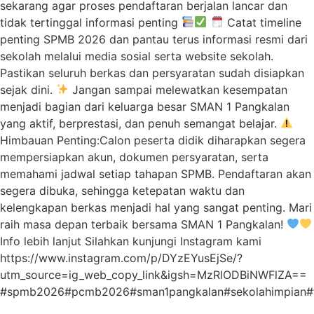
sekarang agar proses pendaftaran berjalan lancar dan
tidak tertinggal informasi penting
Catat timeline
penting SPMB 2026 dan pantau terus informasi resmi dari
sekolah melalui media sosial serta website sekolah.
Pastikan seluruh berkas dan persyaratan sudah disiapkan
sejak dini.
Jangan sampai melewatkan kesempatan
menjadi bagian dari keluarga besar SMAN 1 Pangkalan
yang aktif, berprestasi, dan penuh semangat belajar.
Himbauan Penting:Calon peserta didik diharapkan segera
mempersiapkan akun, dokumen persyaratan, serta
memahami jadwal setiap tahapan SPMB. Pendaftaran akan
segera dibuka, sehingga ketepatan waktu dan
kelengkapan berkas menjadi hal yang sangat penting. Mari
raih masa depan terbaik bersama SMAN 1 Pangkalan!
Info lebih lanjut Silahkan kunjungi Instagram kami
https://www.instagram.com/p/DYzEYusEjSe/?
utm_source=ig_web_copy_link&igsh=MzRlODBiNWFlZA==
#spmb2026#pcmb2026#sman1pangkalan#sekolahimpian#te