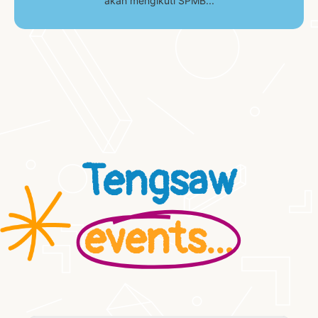
akan mengikuti SPMB...
Tengsaw
events...