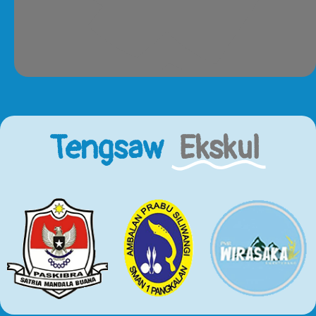
Tengsaw
Ekskul
Profil
Profil