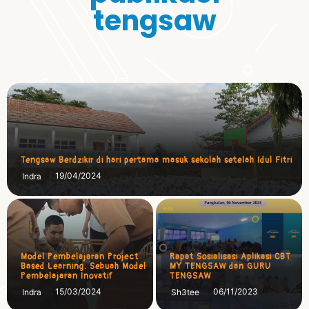
tengsaw
Tengsaw Berdzikir di hari pertama masuk sekolah setelah Idul Fitri
19/04/2024
Indra
Model Pembelajaran Project
Rapat Sosialisasi Aplikasi CBT
Based Learning: Sebuah Model
MY TENGSAW dan GURU
Pembelajaran Inovatif
TENGSAW
15/03/2024
06/11/2023
Indra
Sh3tee