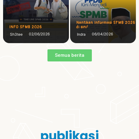
Nantikan Informasi SPMB 2026
INFO SPMB 2026
di sini!
02/06/2026
06/04/2026
Sh3tee
Indra
Semua berita
publikasi