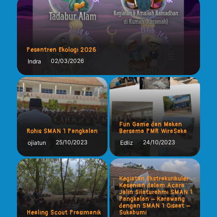
Pesantren Ekologi 2026
02/03/2026
Indra
Fun Game dan Makan
Rohis SMAN 1 Pangkalan
Bersama PMR WiraSaka
25/10/2023
24/10/2023
ojiatun
Edliz
Kegiatan Ekstrakurikuler
Kesenian dalam Acara
Jalin Silaturahmi SMAN 1
Pangkalan – Karawang
dengan SMAN 1 Cisaat –
Healing Scout Prasimanik
Sukabumi