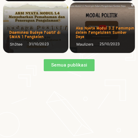
Aksi Nyata Modul 3.2 Pemimpin
Diseminasi Budaya Positif di
dalam Pengelolaan Sumber
SMAN 1 Pangkalan
Daya
31/10/2023
25/10/2023
Sh3tee
Maulizers
Semua publikasi