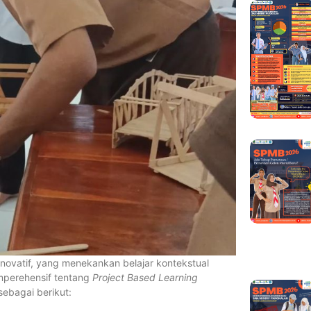
ovatif, yang menekankan belajar kontekstual
omperehensif tentang
Project Based Learning
ebagai berikut: