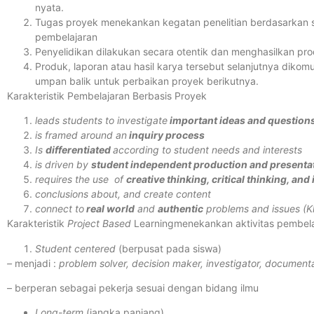
nyata.
Tugas proyek menekankan kegatan penelitian berdasarkan s
pembelajaran
Penyelidikan dilakukan secara otentik dan menghasilkan pro
Produk, laporan atau hasil karya tersebut selanjutnya dik
umpan balik untuk perbaikan proyek berikutnya.
Karakteristik Pembelajaran Berbasis Proyek
leads students to investigate
important ideas and questions
is framed around an
inquiry process
Is
differentiated
according to student needs and interests
is driven by
student independent production and presenta
requires the use of
creative thinking, critical thinking, and
conclusions about, and create content
connect to
real world
and
authentic
problems and issues (Kl
Karakteristik
Project Based
Learningmenekankan aktivitas pembela
Student centered
(berpusat pada siswa)
–
menjadi :
problem solver, decision maker, investigator, document
– berperan sebagai pekerja sesuai dengan bidang ilmu
Long-term
(jangka panjang)