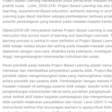
Project Based Learning
menekankan pada pemecahan masalah otenti
praktik nyata. (John, 2008:374).
Project Based Learning has also 
teaching, experienced‐Based education, authentic learning or anch
Learning
juga dapat diartikan sebagai pembelajaran berbasis proj
autentik pembelajaran yang berakar pada masalah‐masalah kehid
Gijbels(2005:29) menyatakan bahwa
Project Based Learning is us
instruction that anchor much of learning and teachingin concrete. T
learning process is central in most definition of Project Based Lear
didik belajar melalui situasi dan setting pada masalah‐masalah yan
dijalankan dengan cara‐cara: dinamika kerja kelompok, investig
tinggi, mengembangkan keterampilan individual dan sosial.
Peran pendidik pada metode
Project Based Learning
adalah meny
mendasar dan memfasilitasi penyelidikan peserta didik.
Project Ba
pendidik dalam mengembangkan kelas yang memungkinkan terjadin
antara pendidik dan peserta didik. Pembelajaran dengan metode
P
masalah-masalah riil sehingga peserta didik belajar, berpikir krit
pengembangan keterampilan teknis serta perolehan pengetahuan y
untuk terlibat aktif dalam kegiatan pembelajaran dan mengembangk
didik berlatih melakukan penyelidikan dan inkuiri. Levin (2001:1
instructional method that encourages learners to applycritical thin