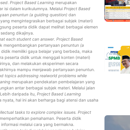
ased
.
Project Based Learning
merupakan
isi dalam kurikulumnya. Melalui
Project Based
anyaan
penuntun (a guiding question)
dan
yang mengintegrasikan berbagai subjek (materi)
ngsung peserta didik dapat melihat berbagai elemen
 sedang dikajinya.
that each student can answer
.
Project Based
dik mengembangkan pertanyaan penuntun
(a
didik memiliki gaya belajar yang berbeda, maka
peserta didik untuk menggali konten (materi)
rinya, dan melakukan eksperimen secara
da akhirnya mampu menjawab pertanyaan penuntun.
and topics addressing realworld problems while
raning
merupakan pendekatan pembelajaran yang
kan antar berbagai subjek materi. Melalui jalan
 Lebih daripada itu,
Project Based Learning
nyata, hal ini akan berharga bagi atensi dan usaha
llectual tasks to explore complex issues. Project
memperhatikan pemahaman. Peserta didik
is informasi melalui cara yang bermakna.