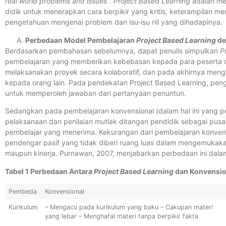
real world problems and issues”
.
Project Based Learning
adalah me
didik untuk menerapkan cara berpikir yang kritis, keterampilan 
pengetahuan mengenai problem dan isu‐isu riil yang dihadapinya.
Perbedaan Model Pembelajaran
Project Based Learning
de
Berdasarkan pembahasan sebelumnya, dapat penulis simpulkan
P
pembelajaran yang memberikan kebebasan kepada para peserta did
melaksanakan proyek secara kolaboratif, dan pada akhirnya meng
kepada orang lain. Pada pendekatan Project Based Learning, pengaj
untuk memperoleh jawaban dari pertanyaan penuntun.
Sedangkan pada pembelajaran konvensional (dalam hal ini yang p
pelaksanaan dan penilaian mutlak ditangan pendidik sebagai pusa
pembelajar yang menerima. Kekurangan dari pembelajaran konvens
pendengar pasif yang tidak diberi ruang luas dalam mengemukakan
maupun kinerja. Purnawan, 2007, menjabarkan perbedaan ini dalam
Tabel 1 Perbedaan Antara
Project Based Learning
dan Konvensio
Pembeda
Konvensional
Kurikulum
– Mengacu pada kurikulum yang baku – Cakupan materi
yang lebar – Menghafal materi tanpa berpikir fakta