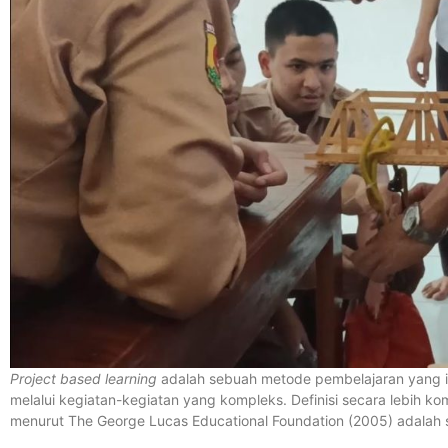
Project based learning
adalah sebuah metode pembelajaran yang in
melalui kegiatan-kegiatan yang kompleks. Definisi secara lebih k
menurut The George Lucas Educational Foundation (2005) adalah s