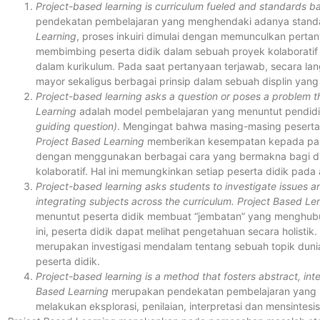
Project-based learning is curriculum fueled and standards b
pendekatan pembelajaran yang menghendaki adanya standar 
Learning
, proses inkuiri dimulai dengan memunculkan pert
membimbing peserta didik dalam sebuah proyek kolaboratif 
dalam kurikulum. Pada saat pertanyaan terjawab, secara la
mayor sekaligus berbagai prinsip dalam sebuah displin yang
Project-based learning asks a question or poses a problem 
Learning
adalah model pembelajaran yang menuntut pendi
guiding question)
. Mengingat bahwa masing-masing peserta 
Project Based Learning
memberikan kesempatan kepada para 
dengan menggunakan berbagai cara yang bermakna bagi di
kolaboratif. Hal ini memungkinkan setiap peserta didik pa
Project-based learning asks students to investigate issues 
integrating subjects across the curriculum. Project Based Le
menuntut peserta didik membuat “jembatan” yang menghubung
ini, peserta didik dapat melihat pengetahuan secara holistik.
merupakan investigasi mendalam tentang sebuah topik dunia 
peserta didik.
Project-based learning is a method that fosters abstract, inte
Based Learning
merupakan pendekatan pembelajaran yang 
melakukan eksplorasi, penilaian, interpretasi dan mensintes