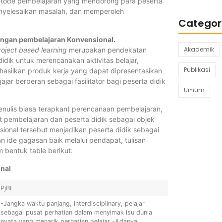
tode pembelajaran yang mendorong para peserta
menyelesaikan masalah, dan memperoleh
Categor
ngan pembelajaran Konvensional.
Akademik
roject based learning
merupakan pendekatan
ik untuk merencanakan aktivitas belajar,
Publikasi
hasilkan produk kerja yang dapat dipresentasikan
ar berperan sebagai fasilitator bagi peserta didik
Umum
enulis biasa terapkan) perencanaan pembelajaran,
t pembelajaran dan peserta didik sebagai objek
ional tersebut menjadikan peserta didik sebagai
 ide gagasan baik melalui pendapat, tulisan
 bentuk table berikut:
nal
PjBL
-Jangka waktu panjang, interdisciplinary, pelajar
sebagai pusat perhatian dalam menyimak isu dunia
nyata yang menarik perhatian pelajar -Adanya