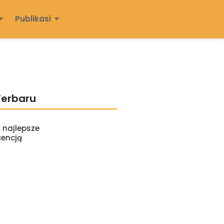
Publikasi
Terbaru
 najlepsze
cencją