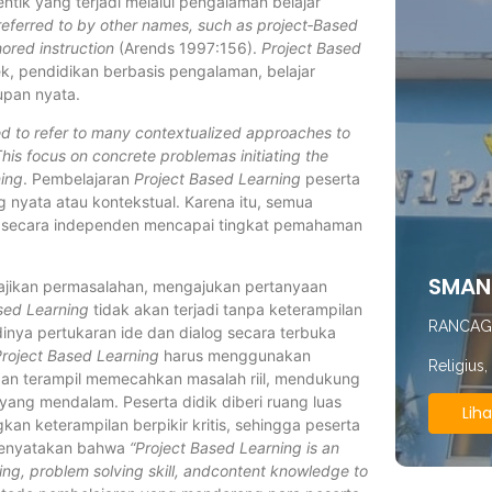
k yang terjadi melalui pengalaman belajar
referred to by other names, such as project‐Based
ored instruction
(Arends 1997:156).
Project Based
ek, pendidikan berbasis pengalaman, belajar
upan nyata.
ed to refer to many contextualized approaches to
his focus on concrete problemas initiating the
ning
. Pembelajaran
Project Based Learning
peserta
g nyata atau kontekstual. Karena itu, semua
asi secara independen mencapai tingkat pemahaman
SMAN 
ajikan permasalahan, mengajukan pertanyaan
sed Learning
tidak akan terjadi tanpa keterampilan
RANCAG
ya pertukaran ide dan dialog secara terbuka
roject Based Learning
harus menggunakan
Religius
is dan terampil memecahkan masalah riil, mendukung
ang mendalam. Peserta didik diberi ruang luas
Liha
an keterampilan berpikir kritis, sehingga peserta
) menyatakan bahwa
“Project Based Learning is an
king, problem solving skill, andcontent knowledge to