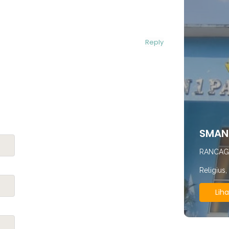
Reply
SMAN 
RANCAG
Religius
Liha