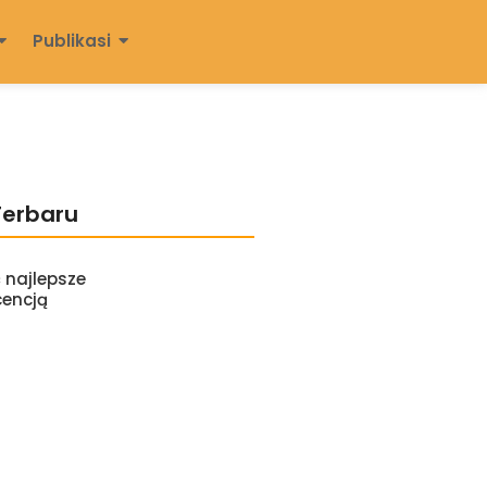
Publikasi
Terbaru
 najlepsze
cencją